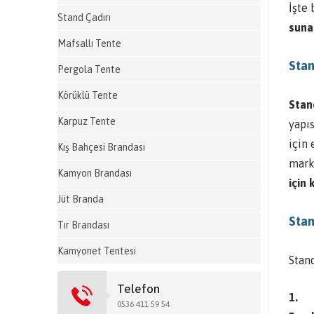
İşte
Stand Çadırı
suna
Mafsallı Tente
Stan
Pergola Tente
Körüklü Tente
Stan
Karpuz Tente
yapıs
için 
Kış Bahçesi Brandası
mark
Kamyon Brandası
için 
Jüt Branda
Stan
Tır Brandası
Kamyonet Tentesi
Stand
Telefon
0536 411 59 54