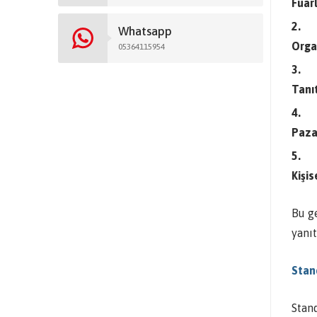
Fuarl
Whatsapp
Orga
05364115954
Tanı
Pazar
Kişi
Bu g
yanıt
Stand
Stand