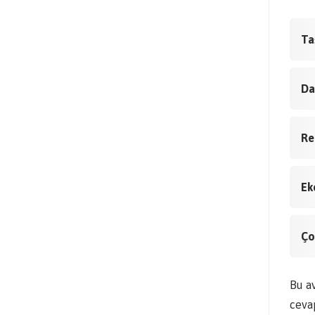
Taş
Da
Re
Ek
Ço
Bu av
cevap