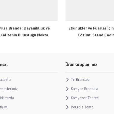
Pilsa Branda: Dayanıklılık ve
Etkinlikler ve Fuarlar İçi
Kalitenin Buluştuğu Nokta
Çözüm: Stand Çadır
msal
Ürün Gruplarımız
asayfa
Tır Brandası
zmetlerimiz
Kamyon Brandası
kkımızda
Kamyonet Tentesi
tişim
Pergola Tente