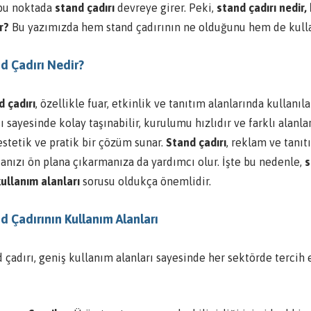
 bu noktada
stand çadırı
devreye girer. Peki,
stand çadırı nedir,
r?
Bu yazımızda hem stand çadırının ne olduğunu hem de kullan
d Çadırı Nedir?
d çadırı
, özellikle fuar, etkinlik ve tanıtım alanlarında kullanıla
ı sayesinde kolay taşınabilir, kurulumu hızlıdır ve farklı alanl
estetik ve pratik bir çözüm sunar.
Stand çadırı
, reklam ve tanıt
anızı ön plana çıkarmanıza da yardımcı olur. İşte bu nedenle,
s
kullanım alanları
sorusu oldukça önemlidir.
d Çadırının Kullanım Alanları
 çadırı, geniş kullanım alanları sayesinde her sektörde tercih 