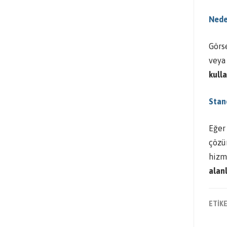
Nede
Görse
veya 
kulla
Stan
Eğer 
çözü
hizm
alanl
ETİK