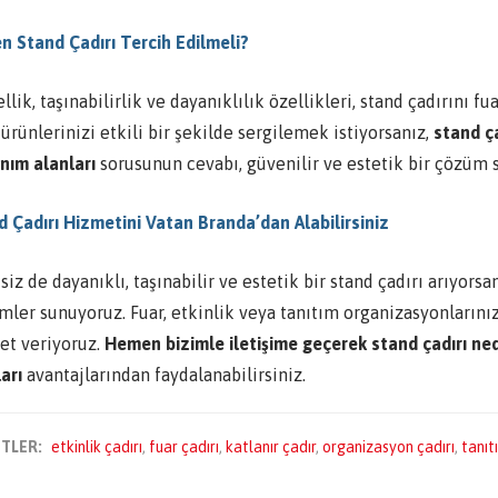
n Stand Çadırı Tercih Edilmeli?
llik, taşınabilirlik ve dayanıklılık özellikleri, stand çadırını 
ürünlerinizi etkili bir şekilde sergilemek istiyorsanız,
stand ça
nım alanları
sorusunun cevabı, güvenilir ve estetik bir çözüm 
d Çadırı Hizmetini Vatan Branda’dan Alabilirsiniz
siz de dayanıklı, taşınabilir ve estetik bir stand çadırı arıyorsa
mler sunuyoruz. Fuar, etkinlik veya tanıtım organizasyonlarını
et veriyoruz.
Hemen bizimle iletişime geçerek stand çadırı nedi
arı
avantajlarından faydalanabilirsiniz.
ETLER:
etkinlik çadırı
,
fuar çadırı
,
katlanır çadır
,
organizasyon çadırı
,
tanıt