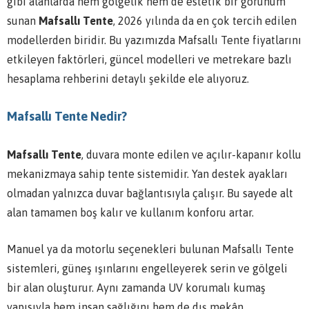
gibi alanlarda hem gölgelik hem de estetik bir görünüm
sunan
Mafsallı Tente
, 2026 yılında da en çok tercih edilen
modellerden biridir. Bu yazımızda Mafsallı Tente fiyatlarını
etkileyen faktörleri, güncel modelleri ve metrekare bazlı
hesaplama rehberini detaylı şekilde ele alıyoruz.
Mafsallı Tente Nedir?
Mafsallı Tente
, duvara monte edilen ve açılır-kapanır kollu
mekanizmaya sahip tente sistemidir. Yan destek ayakları
olmadan yalnızca duvar bağlantısıyla çalışır. Bu sayede alt
alan tamamen boş kalır ve kullanım konforu artar.
Manuel ya da motorlu seçenekleri bulunan Mafsallı Tente
sistemleri, güneş ışınlarını engelleyerek serin ve gölgeli
bir alan oluşturur. Aynı zamanda UV korumalı kumaş
yapısıyla hem insan sağlığını hem de dış mekân