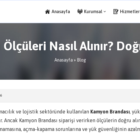
Anasayfa
Kurumsal
Hizmetler
lçüleri Nasıl Alınır? Doğ
Anasayfa
»
Blog
6
macılık ve lojistik sektöründe kullanılan
Kamyon Brandası
, yü
ar. Ancak Kamyon Brandası siparişi verirken ölçülerin doğru al
mamasına, açma-kapama sorunlarına ve yük güvenliğinin azalma