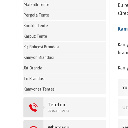
Mafsallı Tente
Bu r
sürec
Pergola Tente
Körüklü Tente
Kamy
Karpuz Tente
Kamy
Kış Bahçesi Brandası
brand
Kamyon Brandası
Kamy
Jüt Branda
Tır Brandası
Yü
Kamyonet Tentesi
Telefon
Uz
0536 411 59 54
Whatsapp
Fa