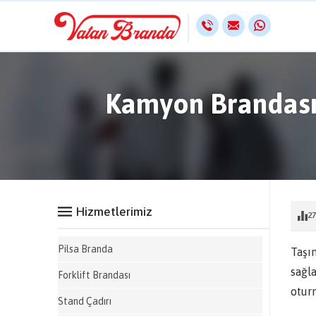
Kamyon Brandası Ö
Hizmetlerimiz
27
Pilsa Branda
Taşı
sağl
Forklift Brandası
otur
Stand Çadırı