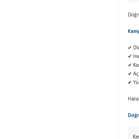
Doğr
Kamy
✔ Öl
✔ He
✔ Ka
✔ Açı
✔ Yü
Hatal
Doğru
Ka