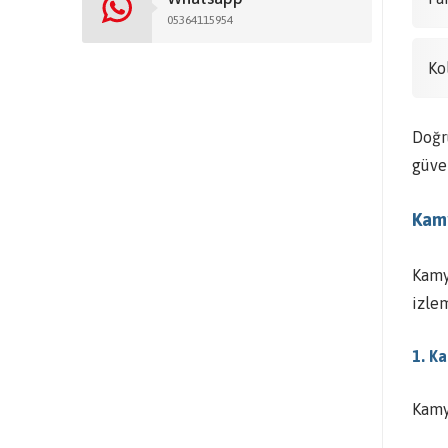
05364115954
Ko
Doğr
güven
Kamy
Kamy
izlem
1. K
Kamy