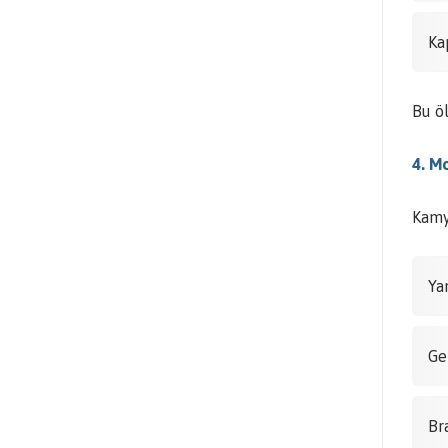
Ka
Bu ö
4. M
Kamyo
Ya
Ge
Br