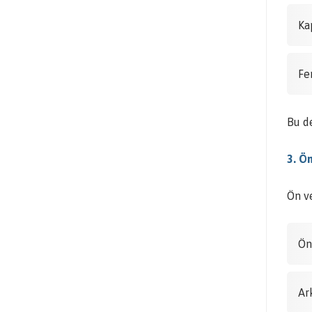
Ka
Fe
Bu de
3. Ö
Ön v
Ön
Ar