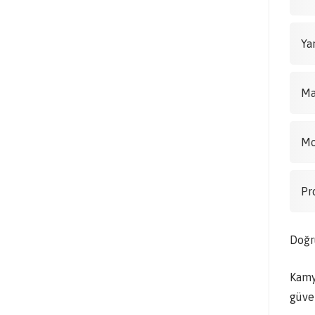
Ya
Ma
Mo
Pr
Doğru
Kamy
güven